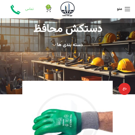
0
منو
تماس
دستکش محافظ
دسته بندی ها
خانه
محصولات برچسب خورده “دستکش محافظ”
داغ