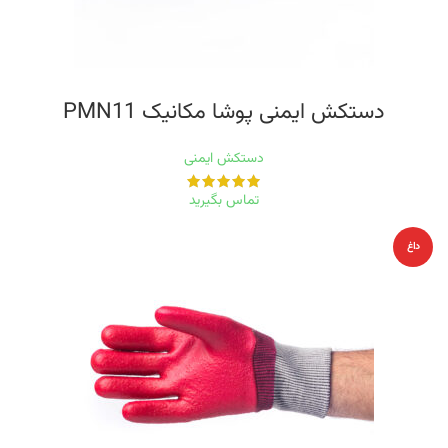
دستکش ایمنی پوشا مکانیک PMN11
دستکش ایمنی
تماس بگیرید
داغ