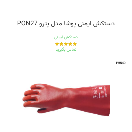
دستکش ایمنی پوشا مدل پترو PON27
دستکش ایمنی
تماس بگیرید
PHN40