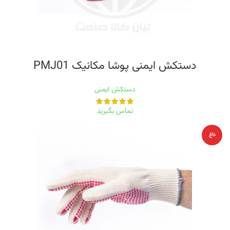
دستکش ایمنی پوشا مکانیک PMJ01
دستکش ایمنی
تماس بگیرید
داغ