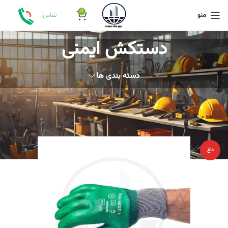
0
منو
تماس
دستکش ایمنی
دسته بندی ها
خانه
محصولات برچسب خورده “دستکش ایمنی”
داغ