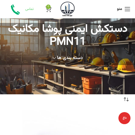
0
منو
تماس
دستکش ایمنی پوشا مکانیک
PMN11
دسته بندی ها
خانه
محصولات برچسب خورده “دستکش ایمنی پوشا مکانیک PMN11”
داغ