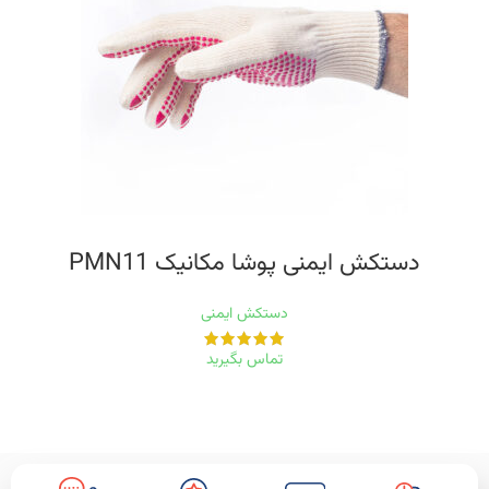
دستکش ایمنی پوشا مکانیک PMN11
دستکش ایمنی
تماس بگیرید