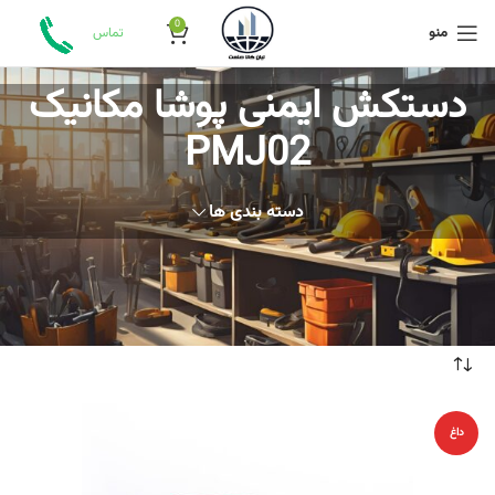
0
منو
تماس
دستکش ایمنی پوشا مکانیک
PMJ02
دسته بندی ها
خانه
محصولات برچسب خورده “دستکش ایمنی پوشا مکانیک PMJ02”
داغ