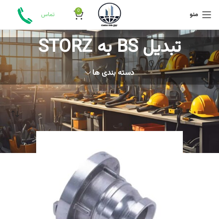
0
منو
تماس
تبدیل BS به STORZ
دسته بندی ها
خانه
محصولات برچسب خورده “تبدیل BS به STORZ”