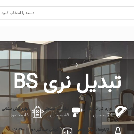
دسته را انتخاب کنید
تبدیل نری BS
جات
لوازم کار در ارتفاع
ابزارآلات صنعتی
لوازم آتش نشانی
76 محصول
48 محصول
46 محصول
بدون دسته‌بندی
تابلوها و لوازم ترافیکی
گوشی صداگیر