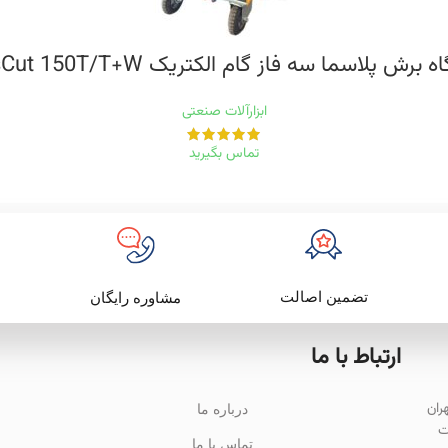
برش پلاسما سه فاز گام الکتریک ParsCut 150T/T+W
ابزارآلات صنعتی
تماس بگیرید
تضمین اصالت
مشاوره رایگان
ارتباط با ما
باد تهران
درباره ما
ت
تماس با ما