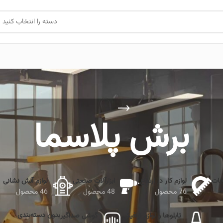
دسته را انتخاب کنید
برش پلاسما
جات
لوازم کار در ارتفاع
ابزارآلات صنعتی
لوازم آتش نشانی
76 محصول
48 محصول
46 محصول
بدون دسته‌بندی
تابلوها و لوازم ترافیکی
گوشی صداگیر