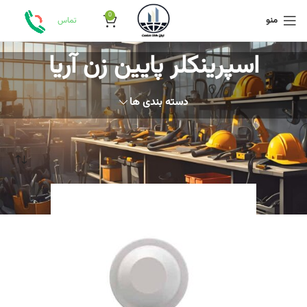
0
منو
تماس
اسپرینکلر‭ ‬پایین‭ ‬زن‭ ‬آریا
دسته بندی ها
خانه
محصولات برچسب خورده “اسپرینکلر‭ ‬پایین‭ ‬زن‭ ‬آریا”