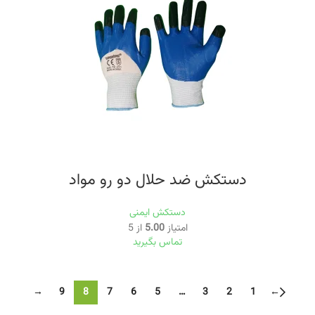
دستکش ضد حلال دو رو مواد
دستکش ایمنی
امتیاز
5.00
از 5
تماس بگیرید
→
9
8
7
6
5
…
3
2
1
←