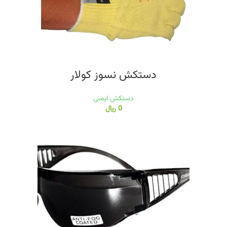
دستکش نسوز کولار
دستکش ایمنی
0
﷼