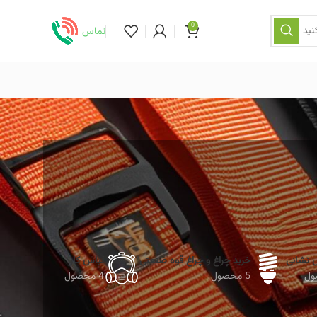
0
نید
تماس
ش نشانی
خرید چراغ و چراغ قوه صنعتی
لباس کار
5 محصول
4 محصول