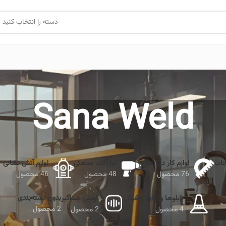
دسته را انتخاب کنید
Sana Weld
جات
لوازم کار در ارتفاع
ابزارآلات صنعتی
لوازم آتش نشانی
76 محصول
48 محصول
46 محصول
بدون دسته‌بندی
تابلوها و لوازم ترافیکی
گوشی صداگیر
2 محصول
4 محصول
2 محصول