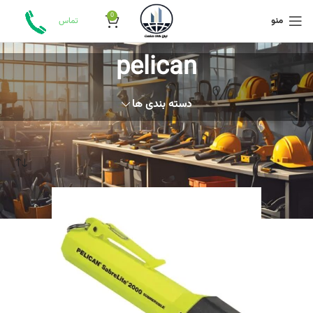
0
منو
تماس
pelican
دسته بندی ها
خانه
محصول برند
pelican