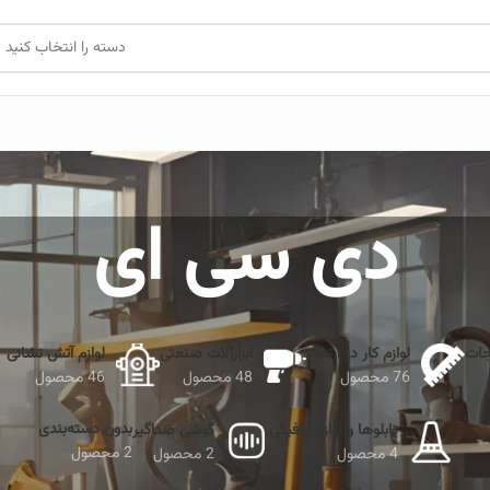
دسته را انتخاب کنید
دی سی ای
جات
لوازم کار در ارتفاع
ابزارآلات صنعتی
لوازم آتش نشانی
76 محصول
48 محصول
46 محصول
بدون دسته‌بندی
تابلوها و لوازم ترافیکی
گوشی صداگیر
2 محصول
4 محصول
2 محصول