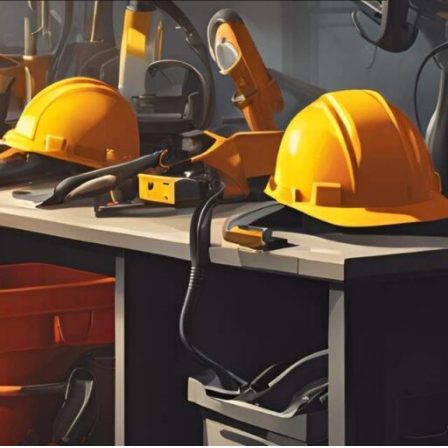
خانه
محصول برند
دی سی ای